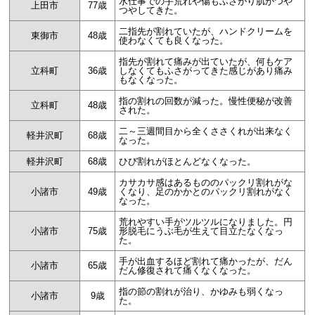
水仕事での手荒れや傷もふさがり肌がつや
上田市
77歳
つやしてきた。
二指先が割れていたが、ハンドクリームを
東御市
48歳
使わなくても良くなった。
指先が割れて痛みが出ていたが、何もケア
立科町
36歳
しなくてもふさがってきた感じがあり痛み
もなくなった。
指の割れの回数が減った。慢性便秘が改善
立科町
48歳
された。
二～三週間目から全くささくれが出来なく
軽井沢町
68歳
なった。
軽井沢町
68歳
ひび割れがほとんどなくなった。
カサカサ感はあるもののパックリ割れがな
小諸市
49歳
くなり、足のかかとのパックリ割れがなく
なった。
荒れやすい手がツルツルになりました。円
小諸市
75歳
形脱毛にうぶ毛が生えて目立たなくなっ
た。
手が出血するほど割れて痛かったが、だん
小諸市
65歳
だん修復されて痛くなくなった。
指の節の割れが治り、かゆみも弱くなっ
小諸市
9歳
た。