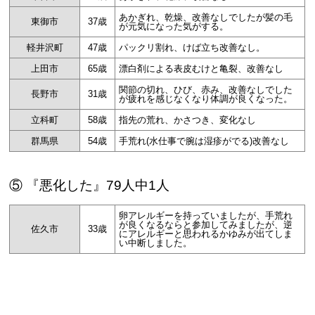
あかぎれ、乾燥、改善なしでしたが髪の毛
東御市
37歳
が元気になった気がする。
軽井沢町
47歳
パックリ割れ、けば立ち改善なし。
上田市
65歳
漂白剤による表皮むけと亀裂、改善なし
関節の切れ、ひび、赤み、改善なしでした
長野市
31歳
が疲れを感じなくなり体調が良くなった。
立科町
58歳
指先の荒れ、かさつき、変化なし
群馬県
54歳
手荒れ(水仕事で腕は湿疹がでる)改善なし
⑤ 『悪化した』79人中1人
卵アレルギーを持っていましたが、手荒れ
が良くなるならと参加してみましたが、逆
佐久市
33歳
にアレルギーと思われるかゆみが出てしま
い中断しました。