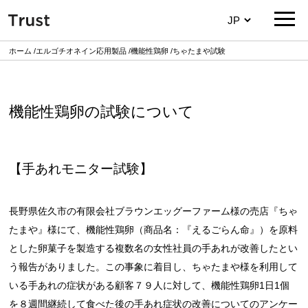
ホーム
エルゴチオネイン応用製品
機能性鶏卵
ちゃたまや試験
機能性鶏卵の試験について
【手あれモニター試験】
長野県佐久市の有限会社ブラウンエッグーファーム様の売店『ちゃ
たまや』様にて、機能性鶏卵（商品名：『えるごらん命』）を原料
とした卵菓子を製造する複数名の女性社員の手あれが改善したとい
う報告がありました。この事象に着目し、ちゃたまや様を利用して
いる手あれの症状がある顧客７９人に対して、機能性鶏卵1日1個
を８週間継続して食べた後の手あれ症状の改善についてのアンケー