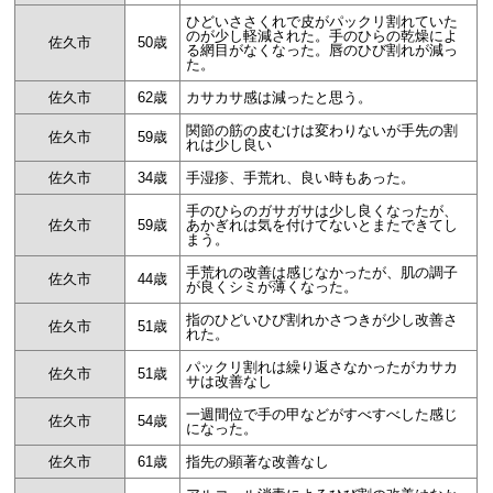
ひどいささくれで皮がパックリ割れていた
のが少し軽減された。手のひらの乾燥によ
佐久市
50歳
る網目がなくなった。唇のひび割れが減っ
た。
佐久市
62歳
カサカサ感は減ったと思う。
関節の筋の皮むけは変わりないが手先の割
佐久市
59歳
れは少し良い
佐久市
34歳
手湿疹、手荒れ、良い時もあった。
手のひらのガサガサは少し良くなったが、
佐久市
59歳
あかぎれは気を付けてないとまたできてし
まう。
手荒れの改善は感じなかったが、肌の調子
佐久市
44歳
が良くシミが薄くなった。
指のひどいひび割れかさつきが少し改善さ
佐久市
51歳
れた。
パックリ割れは繰り返さなかったがカサカ
佐久市
51歳
サは改善なし
一週間位で手の甲などがすべすべした感じ
佐久市
54歳
になった。
佐久市
61歳
指先の顕著な改善なし