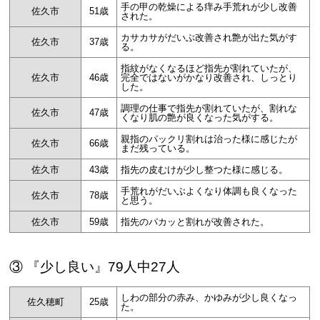
手の甲の乾燥による痒み手荒れが少し改善
佐久市
51歳
された。
カサカサがだいぶ改善され艶が出た気がす
佐久市
37歳
る。
指紋がなくなるほど指先が割れていたが、
佐久市
46歳
完全ではないがかなり改善され、しっとり
した。
調理の仕事で指先が割れていたが、割れな
佐久市
47歳
くなり肌の艶が良くなった気がする。
親指のパックリ割れは治った様に感じたが
佐久市
66歳
まだ残っている。
佐久市
43歳
指先の皮むけが少し整つた様に感じる。
手荒れがだいぶよくなり体調も良くなった
佐久市
78歳
と思う。
佐久市
59歳
指先のパカッと割れが改善された。
③ 『少し良い』79人中27人
しわの部分の赤み、かゆみが少し良くなっ
佐久穂町
25歳
た。