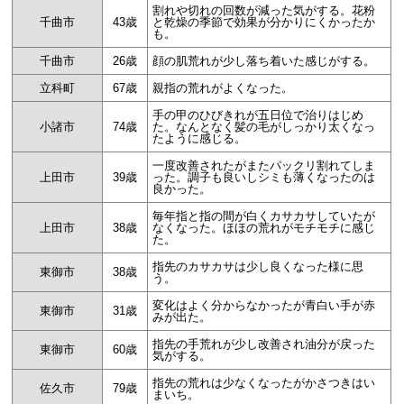
割れや切れの回数が減った気がする。花粉
千曲市
43歳
と乾燥の季節で効果が分かりにくかったか
も。
千曲市
26歳
顔の肌荒れが少し落ち着いた感じがする。
立科町
67歳
親指の荒れがよくなった。
手の甲のひびきれが五日位で治りはじめ
小諸市
74歳
た。なんとなく髪の毛がしっかり太くなっ
たように感じる。
一度改善されたがまたパックリ割れてしま
上田市
39歳
った。調子も良いしシミも薄くなったのは
良かった。
毎年指と指の間が白くカサカサしていたが
上田市
38歳
なくなった。ほほの荒れがモチモチに感じ
た。
指先のカサカサは少し良くなった様に思
東御市
38歳
う。
変化はよく分からなかったが青白い手が赤
東御市
31歳
みが出た。
指先の手荒れが少し改善され油分が戻った
東御市
60歳
気がする。
指先の荒れは少なくなったがかさつきはい
佐久市
79歳
まいち。