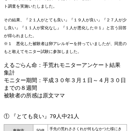
ト調査を実施いたしました。
その結果、『２１人がとても良い』『１９人が良い』『２７人が少
し良い』『１１人が変化なし』『１人が悪化した※１』と言う回答
が得られました。
※１ 悪化した被験者は卵アレルギーを持っていましたが、同意の
もと敢えてモニター試験に参加しました。
えるごらん命：手荒れモニターアンケート結果
集計
モニター期間：平成３０年３月１日～４月３０日
までの８週間
被験者の所感は原文ママ
① 『とても良い』79人中21人
手先の荒れささくれが何もなかつた様にき
東御市
50歳