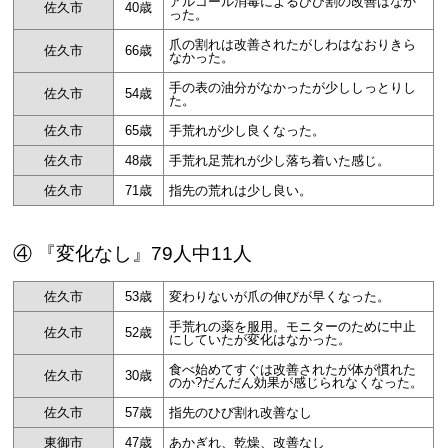
アルコール消毒によるひび割の改善はなか
佐久市
40歳
った。
爪の割れは改善されたがしわはなおりきら
佐久市
66歳
なかった。
手の表の油分がなかったが少ししっとりし
佐久市
54歳
た。
佐久市
65歳
手荒れが少し良くなった。
佐久市
48歳
手荒れ足荒れが少し落ち着いた感じ。
佐久市
71歳
指先の荒れは少し良い。
④ 『変化なし』79人中11人
佐久市
53歳
変わりないが爪の伸びが早くなった。
手荒れの薬を服用。モニターのために中止
佐久市
52歳
にしていたが変化はなかった。
食べ始めてすぐは改善されたが体が慣れた
佐久市
30歳
のか?だんだん効果が感じられなくなった。
佐久市
57歳
指先のひび割れ改善なし
東御市
47歳
あかぎれ、乾燥、改善なし