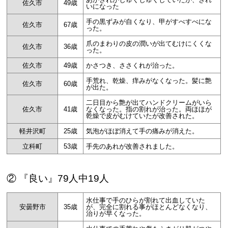
佐久市
49歳
いになった
手の黒ずみが自くなり、甲がすべすべにな
佐久市
67歳
った。
爪のまわりの皮の潤いが出てむけにくくな
佐久市
36歳
った。
佐久市
49歳
かさつき、ささくれが治った。
手荒れ、乾燥、痒みがなくなった。髪に艶
佐久市
60歳
が出た。
二日目から艶が出てハンドクリームがいら
佐久市
41歳
なくなった。指の割れが治った。両ほほが
乾燥で皮がむけていたが改善された。
軽井沢町
25歳
気泡がほぼ消えて手の痛みが消えた。
立科町
53歳
手先のあれが改善されました。
② 『良い』79人中19人
水仕事で手のひらが割れて出血していた
安曇野市
35歳
が、完全に割れる事がほとんどなくなり、
治りが早くなった。