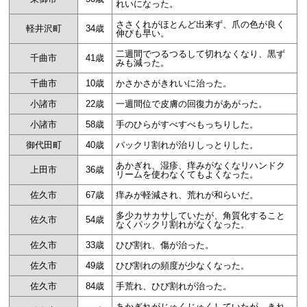
れいになった。
ささくれがほとんど出来ず、爪の色が良く
軽井沢町
34歳
伸びも早い。
二週間でつるつるして切れなくなり、黒ず
千曲市
41歳
みも減った。
千曲市
10歳
かさかさがきれいに治った。
小諸市
22歳
一週間位で皮膚の回復力があがった。
小諸市
58歳
手のひらがすべすべもっちりした。
御代田町
40歳
パックリ割れが治りしっとりした。
あかぎれ、湿疹、痒みがなくなリハンドク
上田市
36歳
リームを使わなくてもよくなった。
佐久市
67歳
痒みが軽減され、荒れが和らいだ。
多少カサカサしていたが、角質化すること
佐久市
54歳
なくパックリ割れがなくなった。
佐久市
33歳
ひび割れ、傷が治った。
佐久市
49歳
ひび割れの頻度が少なくなった。
佐久市
84歳
手荒れ、ひび割れが治った。
あかぎれがじゅくじゅくしていたが、きれ